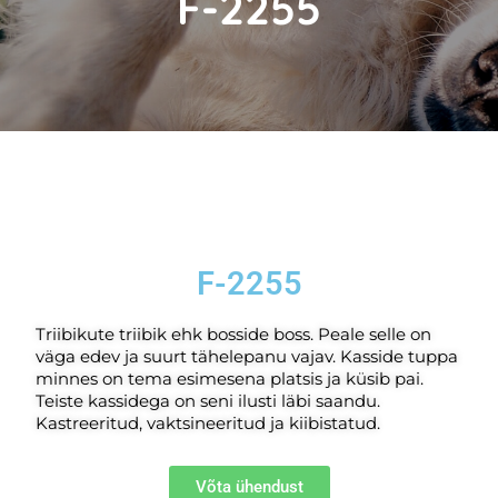
F-2255
F-2255
Triibikute triibik ehk bosside boss. Peale selle on
väga edev ja suurt tähelepanu vajav. Kasside tuppa
minnes on tema esimesena platsis ja küsib pai.
Teiste kassidega on seni ilusti läbi saandu.
Kastreeritud, vaktsineeritud ja kiibistatud.
Võta ühendust