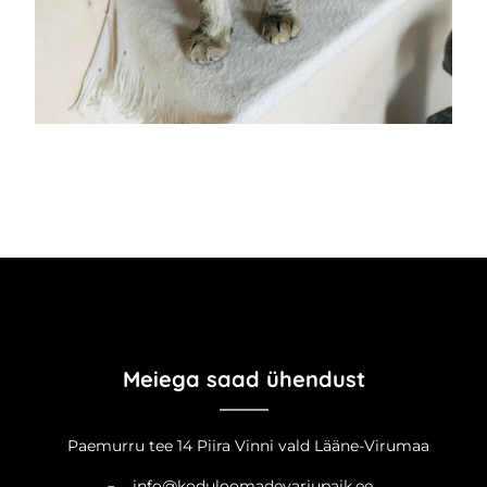
Meiega saad ühendust
Paemurru tee 14 Piira Vinni vald Lääne-Virumaa
info@koduloomadevarjupaik.ee