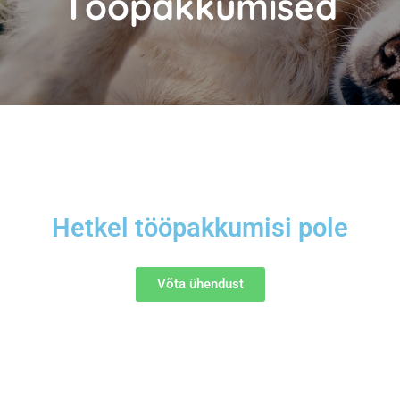
Tööpakkumised
Hetkel tööpakkumisi pole
Võta ühendust