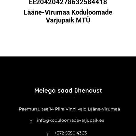
EE204204278632584418
Lääne-Virumaa Koduloomade
Varjupaik MTÜ
Meiega saad ühendust
Paemurru tee 14 Piira Vinni vald Lääne-Virumaa
info@koduloomadevarjupaik.ee
+372 5550 4363