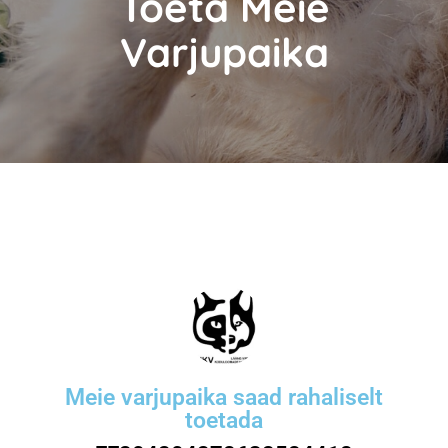
Toeta Meie
Varjupaika
Meie varjupaika saad rahaliselt
toetada