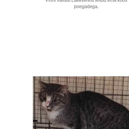
Vinni vallast Laekverest leitud ema koos
poegadega.