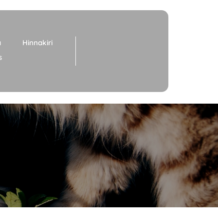
a
Hinnakiri
s