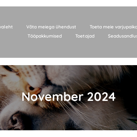
valeht
Võta meiega ühendust
Toeta meie varjupaik
Tööpakkumised
Toetajad
Seadusandlu
November 2024